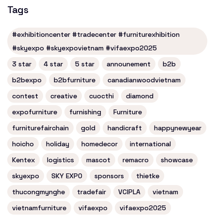
Tags
#exhibitioncenter #tradecenter #furniturexhibition
#skyexpo #skyexpovietnam #vifaexpo2025
3 star
4 star
5 star
announement
b2b
b2bexpo
b2bfurniture
canadianwoodvietnam
contest
creative
cuocthi
diamond
expofurniture
furnishing
Furniture
furniturefairchain
gold
handicraft
happynewyear
hoicho
holiday
homedecor
international
Kentex
logistics
mascot
remacro
showcase
skyexpo
SKY EXPO
sponsors
thietke
thucongmynghe
tradefair
VCIPLA
vietnam
vietnamfurniture
vifaexpo
vifaexpo2025