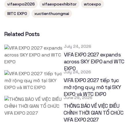
vifaexpo2026
vifaexpoexhibitor
wtcexpo
WTC EXPO
xuctienthuongmai
Related Posts
July 24, 2026
VIFA EXPO 2027 expands
across SKY EXPO and WTC
EXPO
July 24, 2026
VIFA EXPO 2027 tiếp tục
mở rộng quy mô tại SKY
EXPO và WTC EXPO
June 29, 2026
THÔNG BÁO VỀ VIỆC ĐIỀU
CHỈNH THỜI GIAN TỔ CHỨC
VIFA EXPO 2027