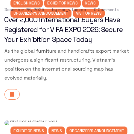
ENGLISH NEWS
EXHIBITOR NEWS
NEWS
December 26, 2025
by
mar_vifaexpo
0
Comments
ORGANIZER'S ANNOUNCEMENT
VISITOR NEWS
Over 2,000 International Buyers Have
Registered for VIFA EXPO 2026: Secure
Your Exhibition Space Today
As the global furniture and handicrafts export market
undergoes a significant restructuring, Vietnam’s
position on the international sourcing map has
evolved materially.
EXHIBITOR NEWS
NEWS
ORGANIZER'S ANNOUNCEMENT