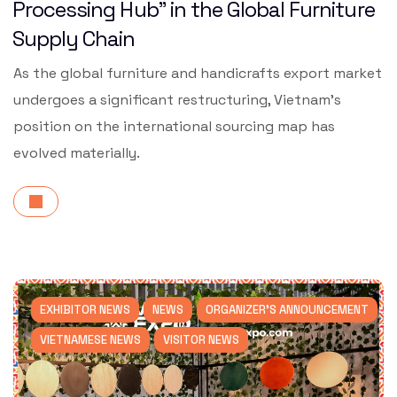
Processing Hub” in the Global Furniture
Supply Chain
As the global furniture and handicrafts export market
undergoes a significant restructuring, Vietnam’s
position on the international sourcing map has
evolved materially.
EXHIBITOR NEWS
NEWS
ORGANIZER'S ANNOUNCEMENT
VIETNAMESE NEWS
VISITOR NEWS