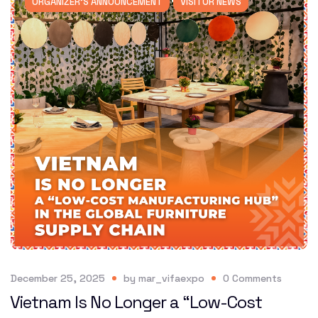
ORGANIZER'S ANNOUNCEMENT
VISITOR NEWS
December 25, 2025
by
mar_vifaexpo
0
Comments
Vietnam Is No Longer a “Low-Cost