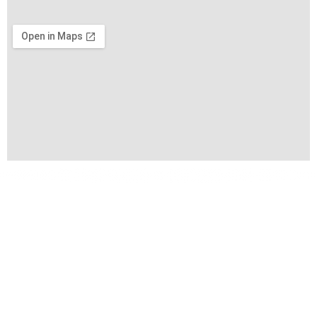
Copyright © 2026 VIFA EXPO by VIFA Lien Minh Corp. All
Rights Reserved
Terms of Use
Privacy Policy