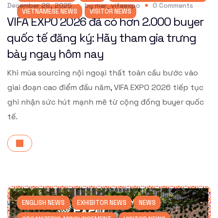
December 26, 2025
by
mar_vifaexpo
0
Comments
VIETNAMESE NEWS
VISITOR NEWS
VIFA EXPO 2026 đã có hơn 2.000 buyer
quốc tế đăng ký: Hãy tham gia trưng
bày ngay hôm nay
Khi mùa sourcing nội ngoại thất toàn cầu bước vào
giai đoạn cao điểm đầu năm, VIFA EXPO 2026 tiếp tục
ghi nhận sức hút mạnh mẽ từ cộng đồng buyer quốc
tế.
ENGLISH NEWS
EXHIBITOR NEWS
NEWS