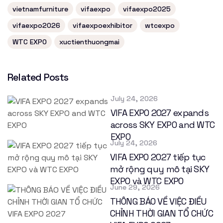
vietnamfurniture
vifaexpo
vifaexpo2025
vifaexpo2026
vifaexpoexhibitor
wtcexpo
WTC EXPO
xuctienthuongmai
Related Posts
July 24, 2026
VIFA EXPO 2027 expands
across SKY EXPO and WTC
EXPO
July 24, 2026
VIFA EXPO 2027 tiếp tục
mở rộng quy mô tại SKY
EXPO và WTC EXPO
June 29, 2026
THÔNG BÁO VỀ VIỆC ĐIỀU
CHỈNH THỜI GIAN TỔ CHỨC