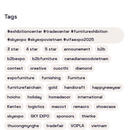
Tags
#exhibitioncenter #tradecenter #furniturexhibition
#skyexpo #skyexpovietnam #vifaexpo2025
3 star
4 star
5 star
announement
b2b
b2bexpo
b2bfurniture
canadianwoodvietnam
contest
creative
cuocthi
diamond
expofurniture
furnishing
Furniture
furniturefairchain
gold
handicraft
happynewyear
hoicho
holiday
homedecor
international
Kentex
logistics
mascot
remacro
showcase
skyexpo
SKY EXPO
sponsors
thietke
thucongmynghe
tradefair
VCIPLA
vietnam