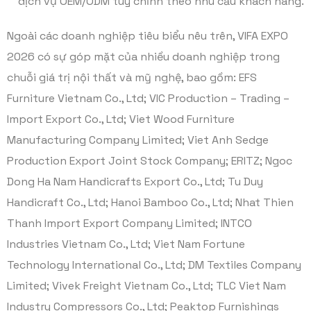
dịch vụ OEM/ODM tùy chỉnh theo nhu cầu khách hàng.
Ngoài các doanh nghiệp tiêu biểu nêu trên, VIFA EXPO
2026 có sự góp mặt của nhiều doanh nghiệp trong
chuỗi giá trị nội thất và mỹ nghệ, bao gồm: EFS
Furniture Vietnam Co., Ltd; VIC Production – Trading –
Import Export Co., Ltd; Viet Wood Furniture
Manufacturing Company Limited; Viet Anh Sedge
Production Export Joint Stock Company; ERITZ; Ngoc
Dong Ha Nam Handicrafts Export Co., Ltd; Tu Duy
Handicraft Co., Ltd; Hanoi Bamboo Co., Ltd; Nhat Thien
Thanh Import Export Company Limited; INTCO
Industries Vietnam Co., Ltd; Viet Nam Fortune
Technology International Co., Ltd; DM Textiles Company
Limited; Vivek Freight Vietnam Co., Ltd; TLC Viet Nam
Industry Compressors Co., Ltd; Peaktop Furnishings