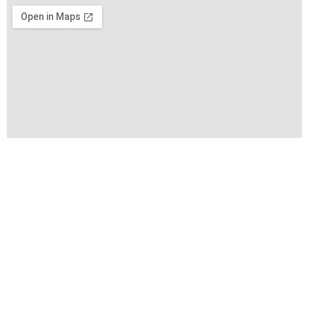
Copyright © 2026 VIFA EXPO by VIFA Lien Minh Corp. All
Rights Reserved
Terms of Use
Privacy Policy