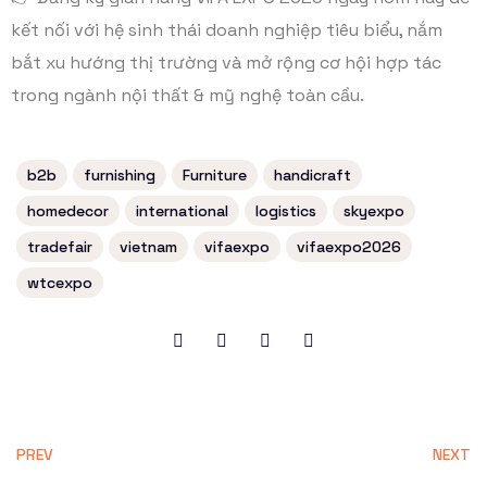
kết nối với hệ sinh thái doanh nghiệp tiêu biểu, nắm
bắt xu hướng thị trường và mở rộng cơ hội hợp tác
trong ngành nội thất & mỹ nghệ toàn cầu.
b2b
furnishing
Furniture
handicraft
homedecor
international
logistics
skyexpo
tradefair
vietnam
vifaexpo
vifaexpo2026
wtcexpo
PREV
NEXT