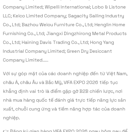
Company Limited; Wipelli International; Lobo & Listone
LLC; Keico Limited Company; Sagacity Sailing Industry
Co., Ltd; Bazhou Weiou Furniture Co., Ltd; Henglin Home
Furnishing Co., Ltd; Jiangxi Dingzhirong Metal Products
Co., Ltd; Haining Davis Trading Co., Ltd; Hong Yang
Industrial Company Limited; Green Dry Desiccant
Company Limited.….
Với sự góp mặt của các doanh nghiệp đến từ Việt Nam,
châu Á, châu Âu và Bắc Mỹ, VIFA EXPO 2026 tiếp tục
khẳng định vai trò là điểm gặp gỡ B2B chiến lược, nơi
nhà mua hàng quốc tế đánh giá trực tiếp năng lực sản
xuất, chuỗi cung ứng và tiềm năng hợp tác của doanh
nghiệp.
👉 Đăng ký gian hàng VIFA EXPO 2026 ngay hôm nay để