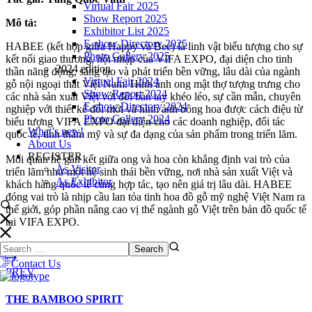
Virtual Fair 2025
Show Report 2025
Mô tả:
Exhibitor List 2025
E-show Directory 2025
HABEE (kết hợp giữa Happy và Bee) là linh vật biểu tượng cho sự
Photo Gallery 2025
kết nối giao thương, hội nhập của VIFA EXPO, đại diện cho tinh
2024 edition
thần năng động, sáng tạo và phát triển bền vững, lâu dài của ngành
Virtual Fair 2024
gỗ nội ngoại thất Việt Nam. Hình ảnh ong mật thợ tượng trưng cho
Show Report 2024
các nhà sản xuất Việt với đôi bàn tay khéo léo, sự cần mẫn, chuyên
E-show Directory 2024
nghiệp với thiết kế đổi mới và hình ảnh bông hoa được cách điệu từ
Photo Gallery 2024
biểu tượng VIFA EXPO đại diện cho các doanh nghiệp, đối tác
What’s new!
quốc tế, tính thẩm mỹ và sự đa dạng của sản phẩm trong triển lãm.
About Us
REGISTER
Mối quan hệ gắn kết giữa ong và hoa còn khẳng định vai trò của
As Visitor
triển lãm như một hệ sinh thái bền vững, nơi nhà sản xuất Việt và
As Exhibitor
khách hàng quốc tế cùng hợp tác, tạo nên giá trị lâu dài. HABEE
đóng vai trò là nhịp cầu lan tỏa tinh hoa đồ gỗ mỹ nghệ Việt Nam ra
thế giới, góp phần nâng cao vị thế ngành gỗ Việt trên bản đồ quốc tế
tại VIFA EXPO.
Twitter
Facebook
Pinterest
Linkedin
Contact Us
PREV
THE BAMBOO SPIRIT