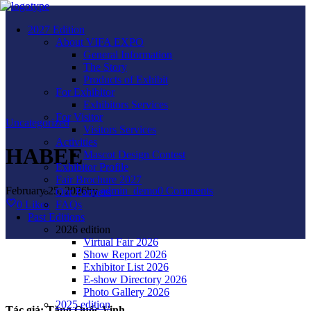
2027 Edition
About VIFA EXPO
General Information
The Story
Products of Exhibit
For Exhibitor
Exhibitors Services
For Visitor
Uncategorized
Visitors Services
Activities
HABEE
Mascot Design Contest
Exhibitor Profile
Fair Brochure 2027
February 25, 2026
by
admin_demo
0
Comments
Our Partners
0
Likes
FAQs
Past Editions
2026 edition
Virtual Fair 2026
Show Report 2026
Exhibitor List 2026
E-show Directory 2026
Photo Gallery 2026
2025 edition
Tác giả:
Tăng Quốc Vinh