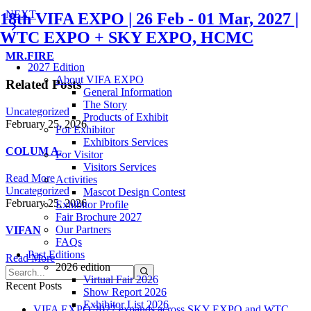
NEXT
18th VIFA EXPO | 26 Feb - 01 Mar, 2027 |
WTC EXPO + SKY EXPO, HCMC
MR.FIRE
2027 Edition
About VIFA EXPO
Related Posts
General Information
The Story
Uncategorized
Products of Exhibit
February 25, 2026
For Exhibitor
Exhibitors Services
COLUM A.
For Visitor
Visitors Services
Read More
Activities
Uncategorized
Mascot Design Contest
February 25, 2026
Exhibitor Profile
Fair Brochure 2027
Our Partners
VIFAN
FAQs
Past Editions
Read More
2026 edition
Virtual Fair 2026
Recent Posts
Show Report 2026
Exhibitor List 2026
VIFA EXPO 2027 expands across SKY EXPO and WTC