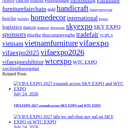
furnishing
Furniture
cuocthi
expofurniture
creative
diamond
handicraft
furniturefairchain
gold
happynewyear
homedecor
international
hoicho
holiday
Kentex
skyexpo
logistics
SKY EXPO
mascot
remacro
showcase
sponsors
tradefair
thietke
thucongmynghe
VCIPLA
vifaexpo
vietnamfurniture
vietnam
vifaexpo2026
vifaexpo2025
wtcexpo
vifaexpoexhibitor
WTC EXPO
xuctienthuongmai
Related Posts
July 24, 2026
VIFA EXPO 2027 expands across SKY EXPO and WTC EXPO
July 24, 2026