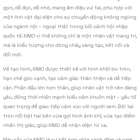
gọn, dễ đọc, dễ nhớ, mang âm điệu vui tai, phù hợp với
một linh vật đại diện cho sự chuyển động không ngừng
của ngành nội – ngoại thất trong bối cảnh hội nhập
quốc tế. KIMO vì thế không chỉ là một nhân vật trang trí,
mà là biểu tượng cho dòng chảy sáng tạo, kết nối và
đổi mới.
Về tạo hình, KIMO được thiết kế với hình khối bo tròn,
hạn chế góc cạnh, tạo cảm giác thân thiện và dễ tiếp
cận. Phần đầu lớn hơn thân, giúp nhân vật trở nên đáng
yêu, đồng thời nhấn mạnh biểu cảm khuôn mặt – yếu tố
quan trọng để giao tiếp cảm xúc với người xem. Đôi tai
tròn nổi bật hai bên vừa gợi hình ảnh khỉ, vừa tạo điểm
nhấn thị giác, giúp KIMO dễ nhận diện từ xa.
Màu sắc của KIMO là sự kết hợp giữa xanh đậm và cam