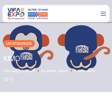
UNCATEGORIZED
KIMO
February 25, 2026
by
admin_demo
0
Comments
0