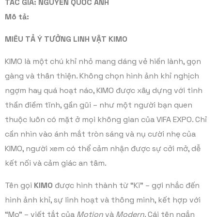
TÁC GIẢ:
NGUYỄN QUỐC ANH
Mô tả:
MIÊU TẢ Ý TƯỞNG LINH VẬT KIMO
KIMO là một chú khỉ nhỏ mang dáng vẻ hiền lành, gọn
gàng và thân thiện. Không chọn hình ảnh khỉ nghịch
ngợm hay quá hoạt náo, KIMO được xây dựng với tinh
thần điềm tĩnh, gần gũi – như một người bạn quen
thuộc luôn có mặt ở mọi không gian của VIFA EXPO. Chỉ
cần nhìn vào ánh mắt tròn sáng và nụ cười nhẹ của
KIMO, người xem có thể cảm nhận được sự cởi mở, dễ
kết nối và cảm giác an tâm.
Tên gọi
KIMO
được hình thành từ “Ki” – gợi nhắc đến
hình ảnh khỉ, sự linh hoạt và thông minh, kết hợp với
“Mo” – viết tắt của
Motion
và
Modern
. Cái tên ngắn