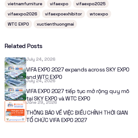
vietnamfurniture
vifaexpo
vifaexpo2025
vifaexpo2026
vifaexpoexhibitor
wtcexpo
WTC EXPO
xuctienthuongmai
Related Posts
July 24, 2026
VIFA EXPO 2027 expands across SKY EXPO
and WTC EXPO
July 24, 2026
VIFA EXPO 2027 tiếp tục mở rộng quy mô
tại SKY EXPO và WTC EXPO
June 29, 2026
THÔNG BÁO VỀ VIỆC ĐIỀU CHỈNH THỜI GIAN
TỔ CHỨC VIFA EXPO 2027