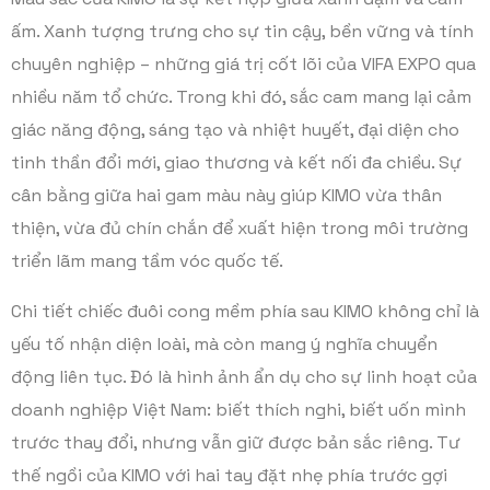
ấm. Xanh tượng trưng cho sự tin cậy, bền vững và tính
chuyên nghiệp – những giá trị cốt lõi của VIFA EXPO qua
nhiều năm tổ chức. Trong khi đó, sắc cam mang lại cảm
giác năng động, sáng tạo và nhiệt huyết, đại diện cho
tinh thần đổi mới, giao thương và kết nối đa chiều. Sự
cân bằng giữa hai gam màu này giúp KIMO vừa thân
thiện, vừa đủ chín chắn để xuất hiện trong môi trường
triển lãm mang tầm vóc quốc tế.
Chi tiết chiếc đuôi cong mềm phía sau KIMO không chỉ là
yếu tố nhận diện loài, mà còn mang ý nghĩa chuyển
động liên tục. Đó là hình ảnh ẩn dụ cho sự linh hoạt của
doanh nghiệp Việt Nam: biết thích nghi, biết uốn mình
trước thay đổi, nhưng vẫn giữ được bản sắc riêng. Tư
thế ngồi của KIMO với hai tay đặt nhẹ phía trước gợi