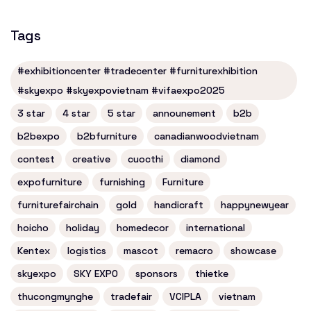
Tags
#exhibitioncenter #tradecenter #furniturexhibition
#skyexpo #skyexpovietnam #vifaexpo2025
3 star
4 star
5 star
announement
b2b
b2bexpo
b2bfurniture
canadianwoodvietnam
contest
creative
cuocthi
diamond
expofurniture
furnishing
Furniture
furniturefairchain
gold
handicraft
happynewyear
hoicho
holiday
homedecor
international
Kentex
logistics
mascot
remacro
showcase
skyexpo
SKY EXPO
sponsors
thietke
thucongmynghe
tradefair
VCIPLA
vietnam