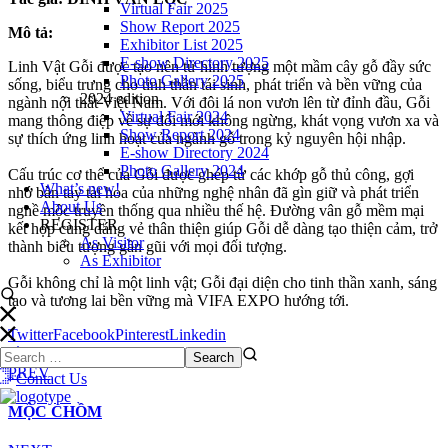
Virtual Fair 2025
Show Report 2025
Mô tả:
Exhibitor List 2025
E-show Directory 2025
Linh Vật Gỗi được tạo nên từ hình tượng một mầm cây gỗ đầy sức
Photo Gallery 2025
sống, biểu trưng cho tinh thần tái sinh, phát triển và bền vững của
2024 edition
ngành nội thất Việt Nam. Với đôi lá non vươn lên từ đỉnh đầu, Gỗi
Virtual Fair 2024
mang thông điệp về sự đổi mới không ngừng, khát vọng vươn xa và
Show Report 2024
sự thích ứng linh hoạt của ngành gỗ trong kỷ nguyên hội nhập.
E-show Directory 2024
Photo Gallery 2024
Cấu trúc cơ thể của Gỗi được ghép từ các khớp gỗ thủ công, gợi
What’s new!
nhớ bàn tay tài hoa của những nghệ nhân đã gìn giữ và phát triển
About Us
nghề mộc truyền thống qua nhiều thế hệ. Đường vân gỗ mềm mại
REGISTER
kết hợp cùng dáng vẻ thân thiện giúp Gỗi dễ dàng tạo thiện cảm, trở
As Visitor
thành biểu tượng gần gũi với mọi đối tượng.
As Exhibitor
Gỗi không chỉ là một linh vật; Gỗi đại diện cho tinh thần xanh, sáng
tạo và tương lai bền vững mà VIFA EXPO hướng tới.
Twitter
Facebook
Pinterest
Linkedin
PREV
Contact Us
MỘC CHỒM