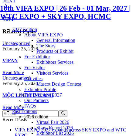
NEXT
18th VIFA EXPO | 26 Feb - 01 Mar, 2027 |
WTC EXPO + SKY EXPO, HCMC
VIVI
2027 Edition
Related Posts
About VIFA EXPO
General Information
Uncategorized
The Story
February 25, 2026
Products of Exhibit
For Exhibitor
VIFAN
Exhibitors Services
For Visitor
Read More
Visitors Services
Uncategorized
Activities
February 25, 2026
Mascot Design Contest
Exhibitor Profile
Fair Brochure 2027
MỘC LINH TINH ANH
Our Partners
FAQs
Read More
Past Editions
2026 edition
Recent Posts
Virtual Fair 2026
Show Report 2026
VIFA EXPO 2027 expands across SKY EXPO and WTC
Exhibitor List 2026
EXPO