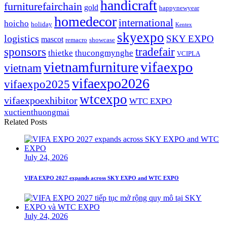
handicraft
furniturefairchain
gold
happynewyear
homedecor
international
hoicho
holiday
Kentex
skyexpo
logistics
SKY EXPO
mascot
remacro
showcase
sponsors
tradefair
thietke
thucongmynghe
VCIPLA
vifaexpo
vietnamfurniture
vietnam
vifaexpo2026
vifaexpo2025
wtcexpo
vifaexpoexhibitor
WTC EXPO
xuctienthuongmai
Related Posts
July 24, 2026
VIFA EXPO 2027 expands across SKY EXPO and WTC EXPO
July 24, 2026