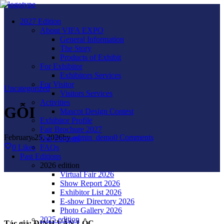
2027 Edition
About VIFA EXPO
General Information
The Story
Products of Exhibit
For Exhibitor
Exhibitors Services
For Visitor
Uncategorized
Visitors Services
Activities
GỖI
Mascot Design Contest
Exhibitor Profile
Fair Brochure 2027
February 25, 2026
by
admin_demo
0
Comments
Our Partners
0
Likes
FAQs
Past Editions
2026 edition
Virtual Fair 2026
Show Report 2026
Exhibitor List 2026
E-show Directory 2026
Photo Gallery 2026
2025 edition
Tác giả:
ĐINH VĂN LỘC