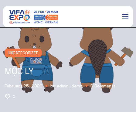
UNCATEGORIZED
MỘC LY
February 25, 2026
by
admin_demo
0
Comments
0