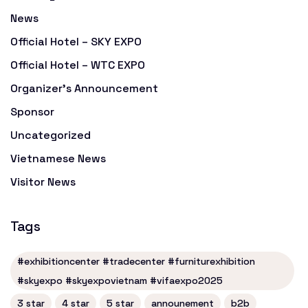
News
Official Hotel – SKY EXPO
Official Hotel – WTC EXPO
Organizer's Announcement
Sponsor
Uncategorized
Vietnamese News
Visitor News
Tags
#exhibitioncenter #tradecenter #furniturexhibition
#skyexpo #skyexpovietnam #vifaexpo2025
3 star
4 star
5 star
announement
b2b