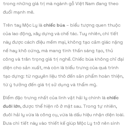
trong những giá trị mà ngành gỗ Việt Nam đang theo
đuổi mạnh mẽ.
Trên tay Mộc Ly là
chiếc búa
– biểu tượng quen thuộc
của lao động, xây dựng và chế tác. Tuy nhiên, chi tiết
này được cách điệu mềm mại, không tạo cảm giác nặng
nề hay khô cứng, mà mang tinh thần sáng tạo, thủ
công và trân trọng giá trị nghề. Chiếc búa không chỉ đại
diện cho sản xuất, mà còn là biểu trưng của quá trình
tạo dựng: từ nguyên liệu thô đến sản phẩm hoàn thiện,
từ ý tưởng đến giá trị sử dụng và thẩm mỹ.
Điểm đặc trưng nhất của linh vật hải ly chính là
chiếc
đuôi lớn
, được thể hiện rõ ở mặt sau. Trong tự nhiên,
đuôi hải ly vừa là công cụ, vừa là dấu hiệu nhận diện loài.
Đưa chi tiết này vào thiết kế giúp Mộc Ly trở nên sinh