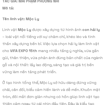
TÁC GIẢ:
MAI PHẠM PHƯƠNG NHI
Mô tả:
Tên linh vật: Mộc Ly
Linh vật
Mộc Ly
được xây dựng từ hình ảnh
con hải ly
– loài vật nổi tiếng với sự chăm chỉ, khéo léo và tinh
thần xây dựng bền bỉ. Việc lựa chọn hải ly làm linh vật
cho
VIFA EXPO 15th
mang nhiều tầng ý nghĩa, vừa gần
gũi, thân thiện, vừa phản ánh đúng bản chất của ngành
gỗ và nội thất: lấy lao động, sáng tạo và giá trị bền
vững làm nền tảng phát triển.
Ở tạo hình tổng thể, Mộc Ly sở hữu dáng đứng vững
chãi, cân đối, biểu cảm hiền lành và dễ mến. Khuôn mặt
tròn, đôi mắt đơn giản nhưng có hồn giúp linh vật tạo
thiện cảm ngay từ cái nhìn đầu tiên. Đây là kiểu tạo