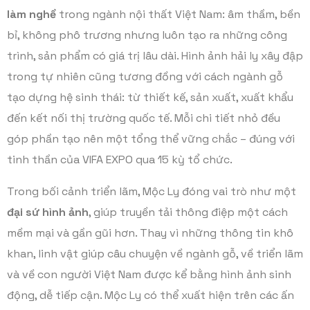
làm nghề
trong ngành nội thất Việt Nam: âm thầm, bền
bỉ, không phô trương nhưng luôn tạo ra những công
trình, sản phẩm có giá trị lâu dài. Hình ảnh hải ly xây đập
trong tự nhiên cũng tương đồng với cách ngành gỗ
tạo dựng hệ sinh thái: từ thiết kế, sản xuất, xuất khẩu
đến kết nối thị trường quốc tế. Mỗi chi tiết nhỏ đều
góp phần tạo nên một tổng thể vững chắc – đúng với
tinh thần của VIFA EXPO qua 15 kỳ tổ chức.
Trong bối cảnh triển lãm, Mộc Ly đóng vai trò như một
đại sứ hình ảnh
, giúp truyền tải thông điệp một cách
mềm mại và gần gũi hơn. Thay vì những thông tin khô
khan, linh vật giúp câu chuyện về ngành gỗ, về triển lãm
và về con người Việt Nam được kể bằng hình ảnh sinh
động, dễ tiếp cận. Mộc Ly có thể xuất hiện trên các ấn