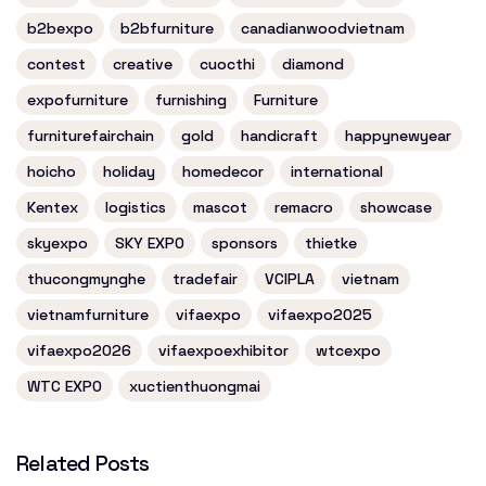
b2bexpo
b2bfurniture
canadianwoodvietnam
contest
creative
cuocthi
diamond
expofurniture
furnishing
Furniture
furniturefairchain
gold
handicraft
happynewyear
hoicho
holiday
homedecor
international
Kentex
logistics
mascot
remacro
showcase
skyexpo
SKY EXPO
sponsors
thietke
thucongmynghe
tradefair
VCIPLA
vietnam
vietnamfurniture
vifaexpo
vifaexpo2025
vifaexpo2026
vifaexpoexhibitor
wtcexpo
WTC EXPO
xuctienthuongmai
Related Posts