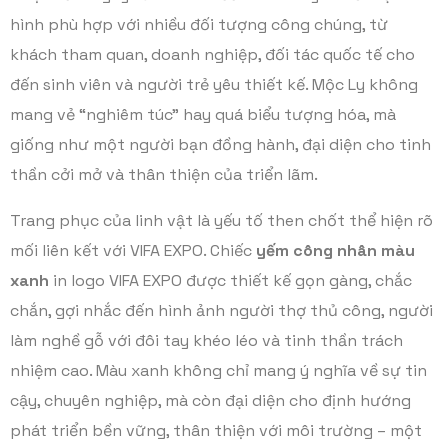
hình phù hợp với nhiều đối tượng công chúng, từ
khách tham quan, doanh nghiệp, đối tác quốc tế cho
đến sinh viên và người trẻ yêu thiết kế. Mộc Ly không
mang vẻ “nghiêm túc” hay quá biểu tượng hóa, mà
giống như một người bạn đồng hành, đại diện cho tinh
thần cởi mở và thân thiện của triển lãm.
Trang phục của linh vật là yếu tố then chốt thể hiện rõ
mối liên kết với VIFA EXPO. Chiếc
yếm công nhân màu
xanh
in logo VIFA EXPO được thiết kế gọn gàng, chắc
chắn, gợi nhắc đến hình ảnh người thợ thủ công, người
làm nghề gỗ với đôi tay khéo léo và tinh thần trách
nhiệm cao. Màu xanh không chỉ mang ý nghĩa về sự tin
cậy, chuyên nghiệp, mà còn đại diện cho định hướng
phát triển bền vững, thân thiện với môi trường – một