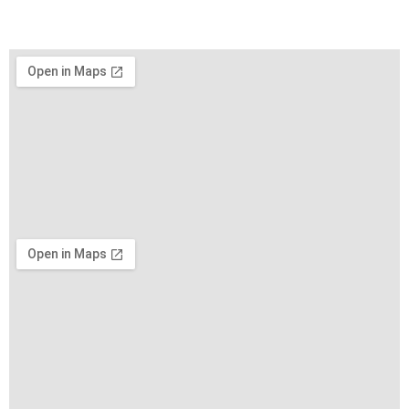
2.
SKY EXPO
(Trung My Tay Ward)