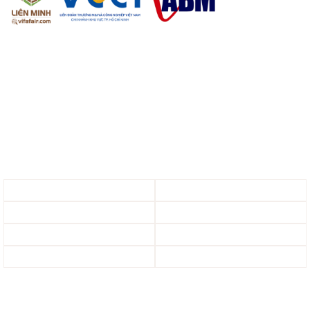
Email:
info@vifafair.com
Tel: +84-28-7306-7887
Hotline: +84-79-999-7657
Instagram
Twitter
Facebook
LinkedIn
Youtube
VIFA EXPO 2027
Date
Time
26/02
10:00 – 18:00
27/02 – 28/02
09:00 – 18:00
01/03
09:00 – 17:00
Locations: Ho Chi Minh City, Vietnam
1. WTC EXPO
(Binh Duong Ward)