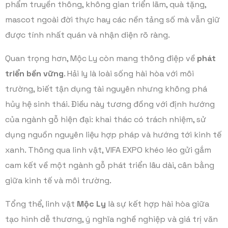
phẩm truyền thông, không gian triển lãm, quà tặng,
mascot ngoài đời thực hay các nền tảng số mà vẫn giữ
được tính nhất quán và nhận diện rõ ràng.
Quan trọng hơn, Mộc Ly còn mang thông điệp về
phát
triển bền vững
. Hải ly là loài sống hài hòa với môi
trường, biết tận dụng tài nguyên nhưng không phá
hủy hệ sinh thái. Điều này tương đồng với định hướng
của ngành gỗ hiện đại: khai thác có trách nhiệm, sử
dụng nguồn nguyên liệu hợp pháp và hướng tới kinh tế
xanh. Thông qua linh vật, VIFA EXPO khéo léo gửi gắm
cam kết về một ngành gỗ phát triển lâu dài, cân bằng
giữa kinh tế và môi trường.
Tổng thể, linh vật
Mộc Ly
là sự kết hợp hài hòa giữa
tạo hình dễ thương, ý nghĩa nghề nghiệp và giá trị văn