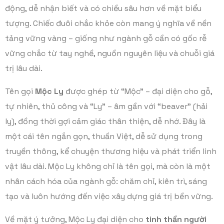
động, dễ nhận biết và có chiều sâu hơn về mặt biểu
tượng. Chiếc đuôi chắc khỏe còn mang ý nghĩa về nền
tảng vững vàng – giống như ngành gỗ cần có gốc rễ
vững chắc từ tay nghề, nguồn nguyên liệu và chuỗi giá
trị lâu dài.
Tên gọi
Mộc Ly
được ghép từ “Mộc” – đại diện cho gỗ,
tự nhiên, thủ công và “Ly” – âm gần với “beaver” (hải
ly), đồng thời gợi cảm giác thân thiện, dễ nhớ. Đây là
một cái tên ngắn gọn, thuần Việt, dễ sử dụng trong
truyền thông, kể chuyện thương hiệu và phát triển linh
vật lâu dài. Mộc Ly không chỉ là tên gọi, mà còn là một
nhân cách hóa của ngành gỗ: chăm chỉ, kiên trì, sáng
tạo và luôn hướng đến việc xây dựng giá trị bền vững.
Về mặt ý tưởng, Mộc Ly đại diện cho
tinh thần người