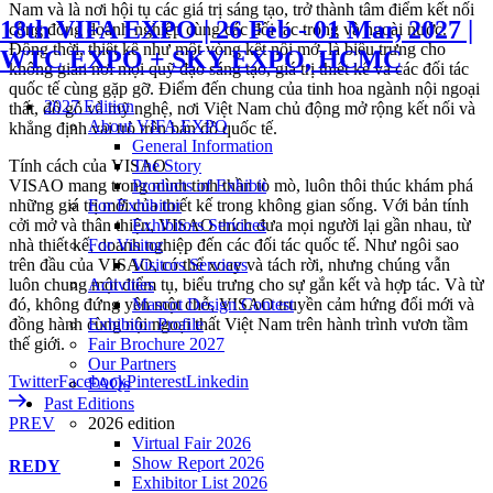
Nam và là nơi hội tụ các giá trị sáng tạo, trở thành tâm điểm kết nối
18th VIFA EXPO | 26 Feb - 01 Mar, 2027 |
cộng đồng doanh nghiệp cùng các đối tác trong và ngoài nước.
Đồng thời, thiết kế như một vòng kết nối mở, là biểu trưng cho
WTC EXPO + SKY EXPO, HCMC
không gian nơi mọi quỹ đạo sáng tạo, giá trị thiết kế và các đối tác
quốc tế cùng gặp gỡ. Điểm đến chung của tinh hoa ngành nội ngoại
2027 Edition
thất, đồ gỗ và mỹ nghệ, nơi Việt Nam chủ động mở rộng kết nối và
About VIFA EXPO
khẳng định vai trò trên bản đồ quốc tế.
General Information
The Story
Tính cách của VISAO
Products of Exhibit
VISAO mang trong mình tinh thần tò mò, luôn thôi thúc khám phá
For Exhibitor
những giá trị mới của thiết kế trong không gian sống. Với bản tính
Exhibitors Services
cởi mở và thân thiện, VISAO thích đưa mọi người lại gần nhau, từ
For Visitor
nhà thiết kế, doanh nghiệp đến các đối tác quốc tế. Như ngôi sao
Visitors Services
trên đầu của VISAO, có thể xoay và tách rời, nhưng chúng vẫn
Activities
luôn chung một điểm tụ, biểu trưng cho sự gắn kết và hợp tác. Và từ
Mascot Design Contest
đó, không đứng yên một chỗ, VISAO truyền cảm hứng đổi mới và
Exhibitor Profile
đồng hành cùng nội ngoại thất Việt Nam trên hành trình vươn tầm
Fair Brochure 2027
thế giới.
Our Partners
Twitter
Facebook
Pinterest
Linkedin
FAQs
Past Editions
2026 edition
PREV
Virtual Fair 2026
Show Report 2026
REDY
Exhibitor List 2026