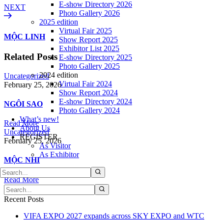
E-show Directory 2026
NEXT
Photo Gallery 2026
2025 edition
Virtual Fair 2025
MỘC LINH
Show Report 2025
Exhibitor List 2025
Related Posts
E-show Directory 2025
Photo Gallery 2025
2024 edition
Uncategorized
Virtual Fair 2024
February 25, 2026
Show Report 2024
E-show Directory 2024
NGÔI SAO
Photo Gallery 2024
What’s new!
Read More
About Us
Uncategorized
REGISTER
February 25, 2026
As Visitor
As Exhibitor
MỘC NHI
Read More
Recent Posts
VIFA EXPO 2027 expands across SKY EXPO and WTC