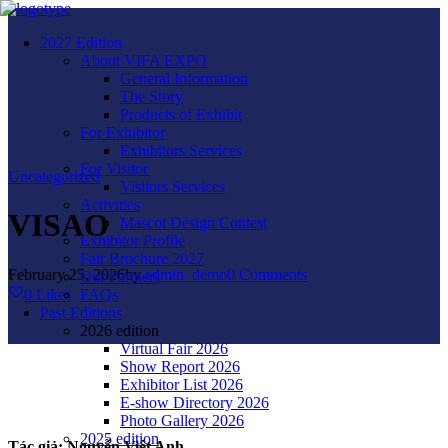
2027 Edition
About VIFA EXPO
General Information
The Story
Products of Exhibit
For Exhibitor
Exhibitors Services
For Visitor
Uncategorized
Visitors Services
Activities
VISAO
Mascot Design Contest
Exhibitor Profile
Fair Brochure 2027
February 25, 2026
by
admin_demo
0
Comments
Our Partners
0
Likes
FAQs
Past Editions
2026 edition
Virtual Fair 2026
Show Report 2026
Exhibitor List 2026
E-show Directory 2026
Photo Gallery 2026
2025 edition
Tác giả:
Nguyễn Việt Anh