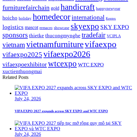
handicraft
furniturefairchain
gold
happynewyear
homedecor
international
hoicho
holiday
Kentex
skyexpo
logistics
SKY EXPO
mascot
remacro
showcase
sponsors
tradefair
thietke
thucongmynghe
VCIPLA
vifaexpo
vietnamfurniture
vietnam
vifaexpo2026
vifaexpo2025
wtcexpo
vifaexpoexhibitor
WTC EXPO
xuctienthuongmai
Related Posts
July 24, 2026
VIFA EXPO 2027 expands across SKY EXPO and WTC EXPO
July 24, 2026