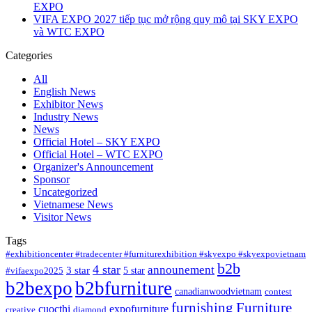
EXPO
VIFA EXPO 2027 tiếp tục mở rộng quy mô tại SKY EXPO
và WTC EXPO
Categories
All
English News
Exhibitor News
Industry News
News
Official Hotel – SKY EXPO
Official Hotel – WTC EXPO
Organizer's Announcement
Sponsor
Uncategorized
Vietnamese News
Visitor News
Tags
#exhibitioncenter #tradecenter #furniturexhibition #skyexpo #skyexpovietnam
b2b
4 star
announement
3 star
5 star
#vifaexpo2025
b2bexpo
b2bfurniture
canadianwoodvietnam
contest
furnishing
Furniture
cuocthi
expofurniture
creative
diamond