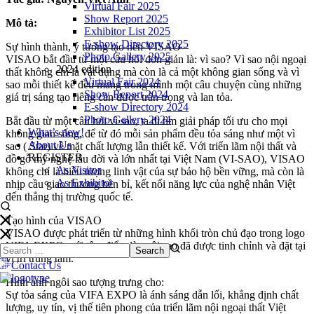
Virtual Fair 2025
Show Report 2025
Mô tả:
Exhibitor List 2025
E-show Directory 2025
Sự hình thành, ý tưởng tạo nên VISAO
Photo Gallery 2025
VISAO bắt đầu từ một câu hỏi đơn giản là: vì sao? Vì sao nội ngoại
2024 edition
thất không chỉ là vật dụng mà còn là cả một không gian sống và vì
Virtual Fair 2024
sao mỗi thiết kế đều mang trong mình một câu chuyện cùng những
Show Report 2024
giá trị sáng tạo riêng cần được trân trọng và lan tỏa.
E-show Directory 2024
Photo Gallery 2024
Bắt đầu từ một câu hỏi vì sao, ta đi tìm giải pháp tối ưu cho mọi
What’s new!
không gian sống, để từ đó mỗi sản phẩm đều tỏa sáng như một vì
About Us
sao ( Star) về mặt chất lượng lẫn thiết kế. Với triển lãm nội thất và
REGISTER
đồ gỗ mỹ nghệ lâu đời và lớn nhất tại Việt Nam (VI-SAO), VISAO
As Visitor
không chỉ là biểu tượng linh vật của sự bảo hộ bền vững, mà còn là
As Exhibitor
nhịp cầu giao thương bền bỉ, kết nối năng lực của nghệ nhân Việt
đến thẳng thị trường quốc tế.
Tạo hình của VISAO
VISAO được phát triển từ những hình khối tròn chủ đạo trong logo
VIFA EXPO, với tâm điểm là ngôi sao đã được tinh chỉnh và đặt tại
vị trí trung tâm.
Contact Us
Hình ảnh ngôi sao tượng trưng cho:
Sự tỏa sáng của VIFA EXPO là ánh sáng dẫn lối, khẳng định chất
lượng, uy tín, vị thế tiên phong của triển lãm nội ngoại thất Việt